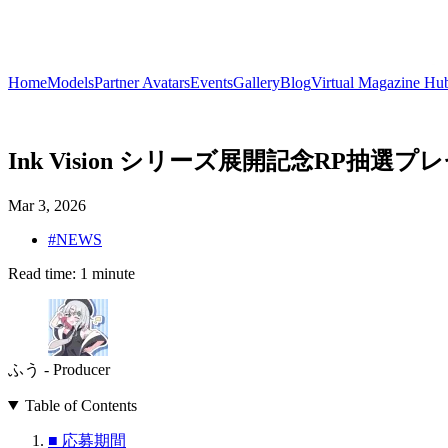
Home
Models
Partner Avatars
Events
Gallery
Blog
Virtual Magazine Hu
Ink Vision シリーズ展開記念RP抽選プ
Mar 3, 2026
#
NEWS
Read time:
1
minute
ふう - Producer
Table of Contents
■ 応募期間