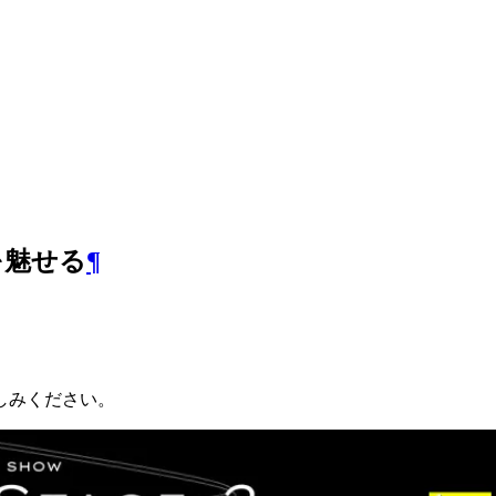
を魅せる
¶
しみください。