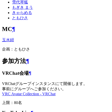
雪代琴狐
もぎき まう
きゃらめる
ともひさ
MC
¶
玉水紺
企画：ともひさ
参加方法
¶
VRChat会場
¶
VRChatグループインスタンスにて開催します。
事前にグループへご参加ください。
VRC Avatar Collection - VRChat
上限：80名