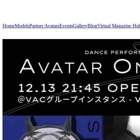
Home
Models
Partner Avatars
Events
Gallery
Blog
Virtual Magazine Hu